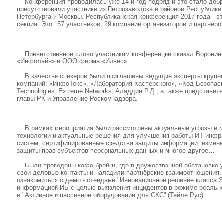
Конференция проводилась уже 14-й год подряд и это стало добро
присутствовали участники из Петрозаводска и районов Республики 
Петербурга и Москвы. Республиканская конференция 2017 года - это
секция. Это 157 участников, 29 компании организаторов и партнеро
Приветственное слово участникам конференции сказал Воронин
«Инфолайн» и ООО фирма «Илвес».
В качестве спикеров были приглашены ведущие эксперты крупне
компаний: «ИнфоТекс», «Лаборатория Касперского», «Код Безопасн
Technologies, Extreme Networks, Аладдин Р.Д., а также представи
главы РК и Управление Роскомнадзора.
В рамках мероприятия были рассмотрены актуальные угрозы и 
технологии и актуальные решения для улучшения работы ИТ-инф
систем, сертифицированные средства защиты информации, измене
защиты прав субъектов персональных данных и многое другое…
Были проведены кофе-брейки, где в дружественной обстановке 
свои деловые контакты и наладили партнёрские взаимоотношения,
ознакомиться с демо - стендами "Инновационное решение класса 
информацией ИБ с целью выявления инцидентов в режиме реального
и "Активное и пассивное оборудование для СКС" (Тайле Рус).