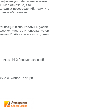
 конференции «Информационные
и было отмечено, что
оследних нововведений, получить
льной обстановке.
анизации и значительный успех
шое количество ит-специалистов
блемам ИТ-безопасности и другим
в.
тникам 14-й Республиканской
обно о Бизнес –секции