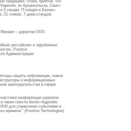
й традицией. Очень приятно, что
Карелия, из Архангельска, Санкт-
 2 секции: IT-секция и Бизнес-
в, 21 спикер, 7 демо-стендов.
 Михаил – директор ООО
йших российских и зарубежных
ости», Positive
тели Администрации
методы защиты информации, новые
раструктуры и информационных
ния законодательства в сфере
участники конференции укрепили
 а также смогли более подробно
SIEM для управления событиями и
 времени." (Positive Technologies)