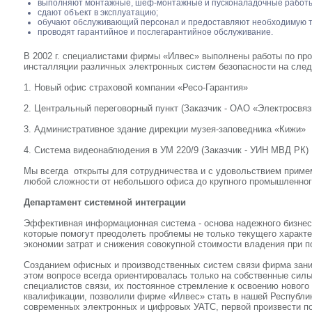
выполняют монтажные, шеф-монтажные и пусконаладочные работ
сдают объект в эксплуатацию;
обучают обслуживающий персонал и предоставляют необходимую т
проводят гарантийное и послегарантийное обслуживание.
В 2002 г. специалистами фирмы «Илвес» выполнены работы по про
инсталляции различных электронных систем безопасности на сле
1. Новый офис страховой компании «Ресо-Гарантия»
2. Центральный переговорный пункт (Заказчик - ОАО «Электросвяз
3. Административное здание дирекции музея-заповедника «Кижи»
4. Система видеонаблюдения в УМ 220/9 (Заказчик - УИН МВД РК)
Мы всегда открыты для сотрудничества и с удовольствием приме
любой сложности от небольшого офиса до крупного промышленног
Департамент системной интеграции
Эффективная информационная система - основа надежного бизнес
которые помогут преодолеть проблемы не только текущего характе
экономии затрат и снижения совокупной стоимости владения при 
Созданием офисных и производственных систем связи фирма зани
этом вопросе всегда ориентировалась только на собственные сил
специалистов связи, их постоянное стремление к освоению новог
квалификации, позволили фирме «Илвес» стать в нашей Республи
современных электронных и цифровых УАТС, первой произвести п