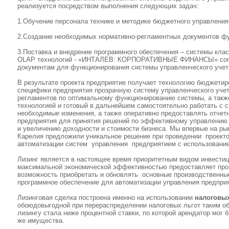
реализуется посредством выполнения следующих задач:
1.Обучение персонала технике и методике бюджетного управления
2.Создание необходимых нормативно-регламентных документов ф
3.Поставка и внедрение программного обеспечения – системы кла
OLAP технологий - «ИНТАЛЕВ: КОРПОРАТИВНЫЕ ФИНАНСЫ» согл
документам для функционирования системы управленческого учет
В результате проекта предприятие получает технологию бюджетир
специфики предприятия прозрачную систему управленческого учета
регламентов по оптимальному функционированию системы, а такж
технологией и готовый в дальнейшем самостоятельно работать с с
необходимые изменения, а также оперативно предоставлять отчет
предприятия для принятия решений по эффективному управлению 
и увеличению доходности и стоимости бизнеса. Мы впервые на ры
Карелия предложили уникальное решение при проведении проекто
автоматизации систем управления предприятием с использовани
Лизинг является в настоящее время приоритетным видом инвестиц
максимальной экономической эффективностью предоставляет пр
возможность приобретать и обновлять основные производственные
программное обеспечение для автоматизации управления предпри
Лизинговая сделка построена именно на использовании
налоговых
обоюдовыгодной при перераспределении налоговых льгот таким об
лизингу стала ниже процентной ставки, по которой арендатор мог б
же имущества.