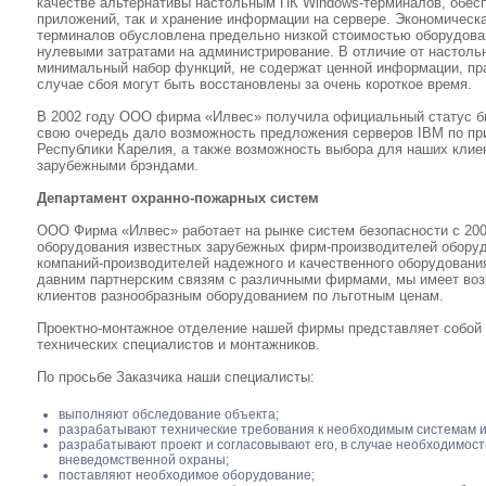
качестве альтернативы настольным ПК Windows-терминалов, обес
приложений, так и хранение информации на сервере. Экономическ
терминалов обусловлена предельно низкой стоимостью оборудова
нулевыми затратами на администрирование. В отличие от настол
минимальный набор функций, не содержат ценной информации, пра
случае сбоя могут быть восстановлены за очень короткое время.
В 2002 году ООО фирма «Илвес» получила официальный статус би
свою очередь дало возможность предложения серверов IBM по пр
Республики Карелия, а также возможность выбора для наших клие
зарубежными брэндами.
Департамент охранно-пожарных систем
ООО Фирма «Илвес» работает на рынке систем безопасности с 200
оборудования известных зарубежных фирм-производителей оборуд
компаний-производителей надежного и качественного оборудовани
давним партнерским связям с различными фирмами, мы имеет воз
клиентов разнообразным оборудованием по льготным ценам.
Проектно-монтажное отделение нашей фирмы представляет собой
технических специалистов и монтажников.
По просьбе Заказчика наши специалисты:
выполняют обследование объекта;
разрабатывают технические требования к необходимым системам и 
разрабатывают проект и согласовывают его, в случае необходимост
вневедомственной охраны;
поставляют необходимое оборудование;