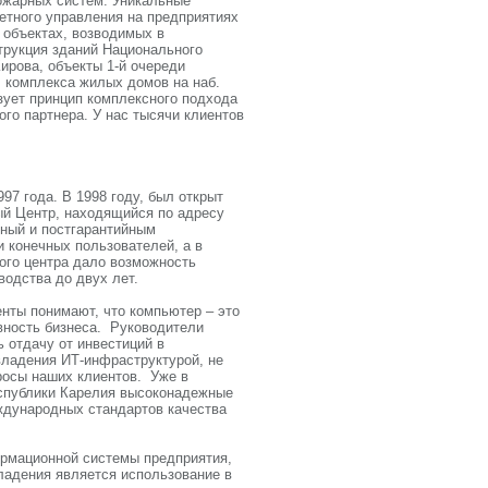
ожарных систем. Уникальные
етного управления на предприятиях
 объектах, возводимых в
трукция зданий Национального
Кирова, объекты 1-й очереди
, комплекса жилых домов на наб.
зует принцип комплексного подхода
го партнера. У нас тысячи клиентов
7 года. В 1998 году, был открыт
ный Центр, находящийся по адресу
йный и постгарантийным
 конечных пользователей, а в
ого центра дало возможность
водства до двух лет.
нты понимают, что компьютер – это
вность бизнеса. Руководители
 отдачу от инвестиций в
владения ИТ-инфраструктурой, не
росы наших клиентов. Уже в
спублики Карелия высоконадежные
ждународных стандартов качества
рмационной системы предприятия,
ладения является использование в