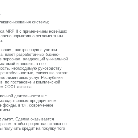
;
ункционирования системы;
сса MRP II с применением новейших
асно нормативно-регламентным
а.
ования, настроенную с учетом
, пакет разработанных бизнес-
е персонал, владеющий уникальной
истемой и вносить в нее
ность, необходимую руководству
рентабельностью, снижению затрат
нке лизинговых услуг Республики
в по постановке и комплексной
ем СОФТ-лизинга.
ионной деятельности и с
оизводственным предприятиям
 фонды, в т.ч. современное
ятием.
 льгот
. Сделка оказывается
разом, чтобы процентная ставка по
ы получить кредит на покупку того