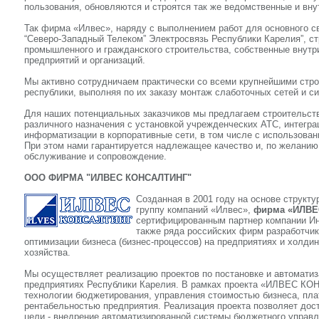
пользования, обновляются и строятся так же ведомственные и вну
Так фирма «Илвес», наряду с выполнением работ для основного 
“Северо-Западный Телеком” Электросвязь Республики Карелия”, ст
промышленного и гражданского строительства, собственные внутр
предприятий и организаций.
Мы активно сотрудничаем практически со всеми крупнейшими стро
республики, выполняя по их заказу монтаж слаботочных сетей и с
Для наших потенциальных заказчиков мы предлагаем строительст
различного назначения с установкой учрежденческих АТС, интегра
информатизации в корпоративные сети, в том числе с использован
При этом нами гарантируется надлежащее качество и, по желанию
обслуживание и сопровождение.
ООО ФИРМА "ИЛВЕС КОНСАЛТИНГ"
Созданная в 2001 году на основе структ
группу компаний «Илвес»,
фирма «ИЛВЕ
сертифицированным партнер компании Ин
также ряда российских фирм разработчи
оптимизации бизнеса (бизнес-процессов) на предприятиях и холди
хозяйства.
Мы осуществляет реализацию проектов по постановке и автомати
предприятиях Республики Карелия. В рамках проекта «ИЛВЕС К
технологии бюджетирования, управления стоимостью бизнеса, пл
рентабельностью предприятия. Реализация проекта позволяет дос
цели - внедрение автоматизированной системы бюджетного управл