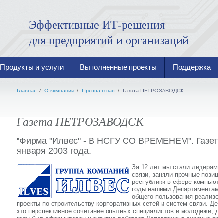
Эффективные ИТ-решения
для предприятий и организаций
Продукты и услуги
Выполненные проекты
Поддержка
Главная
/
О компании
/
Пресса о нас
/
Газета ПЕТРОЗАВОДСК
Газета ПЕТРОЗАВОДСК
"Фирма "Илвес" - В НОГУ СО ВРЕМЕНЕМ". Газета
января 2003 года.
За 12 лет мы стали лидерам
связи, заняли прочные пози
республики в сфере компьют
годы нашими Департаментами
общего пользования реализ
проекты по строительству корпоративных сетей и систем связи. Д
это перспективное сочетание опытных специалистов и молодежи, 