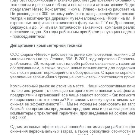
году был сформирован и активно работает Департамент охранно-п
технологии и решения в области постановки и автоматизации бюдж
предлагает Илвес Консалтинг. Фирма «Илвес» активно работает на
Петрозаводске к 300-летнему юбилею столицы республики: реконс
театра и визит-центра дирекции музея-заповедника «Кижи» на пл. 
строительства физико-технического факультета ПГУ на Древлянке
Варкауса и др. Учитывая потребности заказчиков, компания реали
в решении задач. За годы работы мы приобрели репутацию надежно
- присоединяйтесь!
Департамент компьютерной техники
ООО фирма «Илвес» работает на рынке компьютерной техники с 199
магазин-салон на пр. Ленина, 36А. В 2001 году образован Сервис
ул.Анохина, 29, который взял на себя работы связанные с гаранти
обслуживанием, а также открыл новые возможности для поддержки
частности ремонт периферийного оборудования. Открытие сервисн
увеличения гарантийного срока на компьютеры собственного произ
Компьютерный рынок не стоит на месте. Наши корпоративные клие
только инструмент, с помощью которого можно повысить эффекти
предприятий и организаций все чаще задают вопрос: «Как повысить
информационные технологии? Как снизить совокупную стоимость 
снижая ее эффективности?». Мы не можем не реагировать на зап
ближайшее время мы предложим предприятиям и организациям ре
компьютеры с трехлетней гарантией, произведенные на основе ме
ISO 9001.
Одним из самых эффективных способов оптимизации работы инфо
снижения первоначальных затрат, а также совокупной стоимости в