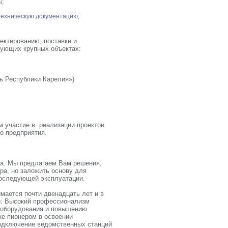
ы;
ехническую документацию;
ектированию, поставке и
дующих крупных объектах:
ь Республики Карелия»)
м участие в реализации проектов
о предприятия.
а. Мы предлагаем Вам решения,
ра, но заложить основу для
последующей эксплуатации.
мается почти двенадцать лет и в
ы. Высокий профессионализм
о оборудования и повышению
ке пионером в освоении
одключение ведомственных станций