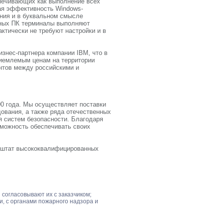
печивающих как выполнение всех
ая эффективность Windows-
ния и в буквальном смысле
ьных ПК терминалы выполняют
ктически не требуют настройки и в
знес-партнера компании IBM, что в
иемлемым ценам на территории
нтов между российскими и
0 года. Мы осуществляет поставки
ования, а также ряда отечественных
я систем безопасности. Благодаря
можность обеспечивать своих
 штат высококвалифицированных
согласовывают их с заказчиком;
и, с органами пожарного надзора и