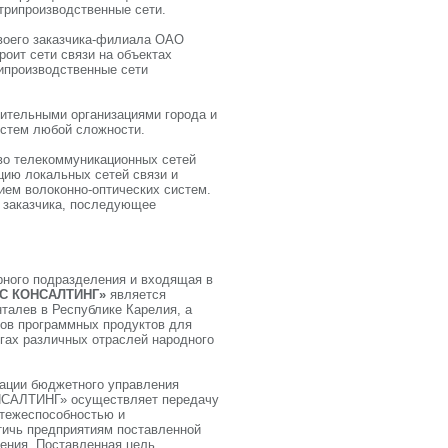
трипроизводственные сети.
своего заказчика-филиала ОАО
роит сети связи на объектах
ипроизводственные сети
ительными организациями города и
истем любой сложности.
во телекоммуникационных сетей
цию локальных сетей связи и
ием волоконно-оптических систем.
 заказчика, последующее
урного подразделения и входящая в
С КОНСАЛТИНГ»
является
талев в Республике Карелия, а
ков программных продуктов для
нгах различных отраслей народного
зации бюджетного управления
ОНСАЛТИНГ» осуществляет передачу
атежеспособностью и
тичь предприятиям поставленной
ения. Поставленная цель