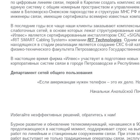
по цифровым линиям связи, первой в Карелии создать комплекс и
единую систему с общим номерным пространством и управлением
нами в Беломорско-Онежском пароходстве и структурах МНС РФ п
инженеры связи, имеющие сертификаты всемирно известных комп
В последние годы все чаще наши клиенты заказывают комплексны
слаботочных сетей, в основе которых лежат структурированные к
«Илвес» является сертифицированным инсталлятором СКС «SI
«RIT SMART Cabling System» компании
RIT Technologies
. Одним 
находящихся в стадии реализации является создание СКС 6-ой ка
физико-технического факультета Петрозаводского Государственно
В настоящее время фирма «Илвес» участвует в подготовке новых 
корпоративных систем связи в городе Петрозаводске и Республике
Департамент сетей общего пользования
«Если американцам нужен телефон – это их дело. Н
Начальник Английской Почтовой служб
Избегайте неэффективных решений, обратитесь к нам!
Бурное развитие и обновление телекоммуникаций, начавшееся в 90
продолжающееся в настоящий момент, поддерживает спрос на вы
работ по линейным и станционным сооружениям связи. При этом з
работ выступают не только традиционные операторы связи, экспл